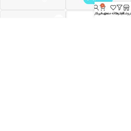
0
روشگاه
فیلترها
علاقه مندی
سبد خرید
حساب کاربری من
ناموجود
هدفون بلوتوثی تسکو مدل TH
5331
999,000
تومان
افزودن به سبد خرید
هدفون بلوتوثی باسئوس مدل
Encok-WM01
1,590,000
تومان
اطلاعات بیشتر
ناموجود
هدفون بلوتوثی تسکو مدل TH
ناموجود
هدفون بلوتوثی تسکو مدل TH 6361
OWS
5382