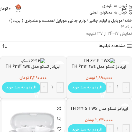
رد کردن به ناوبری
0
منو
0
تومان
رد کردن به محتوای اصلی
خانه
موبایل و لوازم جانبی
لوازم جانبی موبایل
هدست و هندزفری (ایرپاد)
برگه 3
نمایش 17–24 از 37 نتیجه
مشاهده فیلترها
ایربادز تسکو مدل TH 6312 tws
ایربادز تسکو مدل TH 6314 tws
1,990,000
تومان
2,290,000
تومان
افزودن به سبد خرید
افزودن به سبد خرید
ایربادز تسکو مدل TH 6325 TWS
2,440,000
تومان
افزودن به سبد خرید