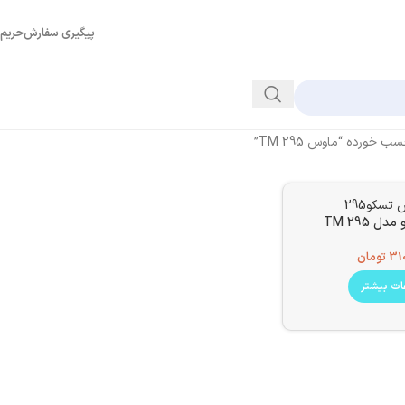
پیگیری سفارش
حریم
خورده “ماوس TM 295”
 TM 295
31
تومان
ات بیشتر