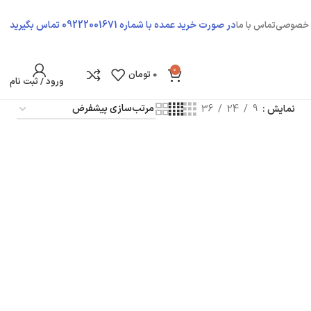
در صورت خرید عمده با شماره 09222001671 تماس بگیرید
 خصوصی
تماس با ما
0
0
تومان
ورود / ثبت نام
نمایش
9
24
36