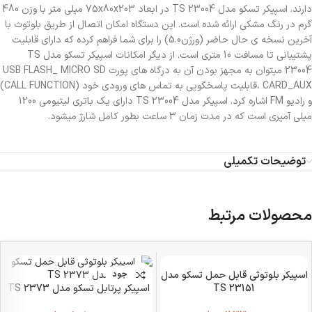
دارند. اسپیکر تسکو مدل TS 23004 در ابعاد 75x80x203 میلی متر با وزن 480
گرم در رنگ مشکی ارائه شده است. این دستگاه امکان اتصال از طریق بلوتوث با
آخرین نسخه ی حال حاضر (ورژن5.0) را برای شما فراهم کرده که دارای قابلیت
پشتیبانی تا مسافت 10 متری است. از دیگر امکانات اسپیکر تسکو مدل TS
23004 میتوان به مجهز بودن آن به درگاه های پورت USB FLASH_ MICRO SD
CARD_AUX ،قابلیت پاسخگویی به تماس های ورودی خود (CALL FUNCTION)
و رادیو FM اشاره کرد. اسپیکر مدل TS 23004 دارای یک باتری لیتیومی 1200
میلی آمپری است که در مدت زمان 3 ساعت بطور کامل شارژ میشود.
توضیحات تکمیلی
محصولات مرتبط
اسپیکر بلوتوثی قابل حمل تسکو مدل
ناموجود
TS 23151
اسپیکر پرتابل تسکو مدل TS 2373