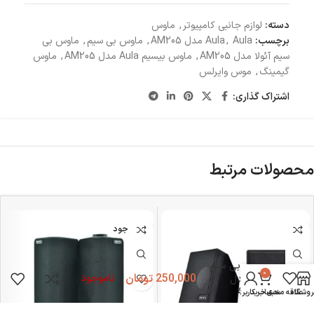
دسته:
لوازم جانبی کامپیوتر
,
ماوس
برچسب:
Aula مدل AM205
,
Aula
,
ماوس بی سیم
,
ماوس بی
سیم آئولا مدل AM205
,
ماوس بیسیم Aula مدل AM205
,
ماوس
گیمینگ
,
موس وایرلس
اشتراک گذاری:
محصولات مرتبط
ناموجود
ماوس بی سیم
0
250,000
تومان
ناموجود
آئولا مدل
AM205
روشگاه
علاقه مندی
سبد خرید
حساب کاربری من