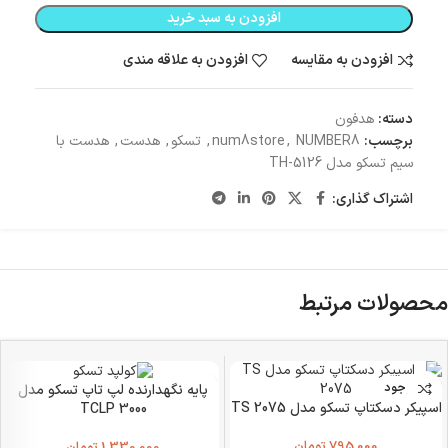
افزودن به سبد خرید
افزودن به مقایسه
افزودن به علاقه مندی
دسته:
هدفون
برچسب:
NUMBER8
,
num8store
,
تسکو
,
هدست
,
هدست با
سیم تسکو مدل TH-5126
اشتراک گذاری:
محصولات مرتبط
ناموجود
پایه نگهدارنده لپ تاپ تسکو مدل
اسپیکر دسکتاپ تسکو مدل TS 2075
TCLP 3000
795,000
تومان
1,330,000
تومان