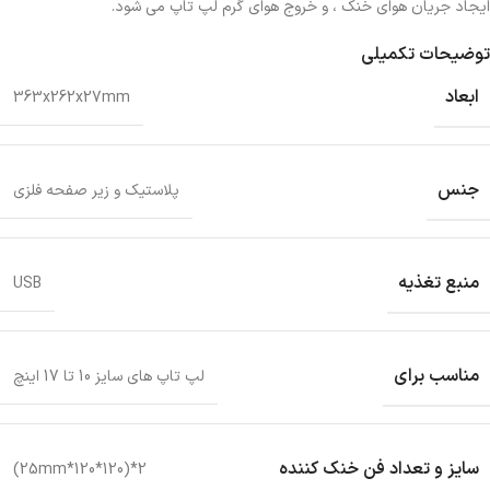
ايجاد جريان هواي خنک ، و خروج هواي گرم لپ تاپ مي شود.
توضیحات تکمیلی
ابعاد
363x262x27mm
جنس
پلاستیک و زیر صفحه فلزی
منبع تغذیه
USB
مناسب برای
لپ تاپ های سایز 10 تا 17 اینچ
سایز و تعداد فن خنک کننده
2*(120*120*25mm)