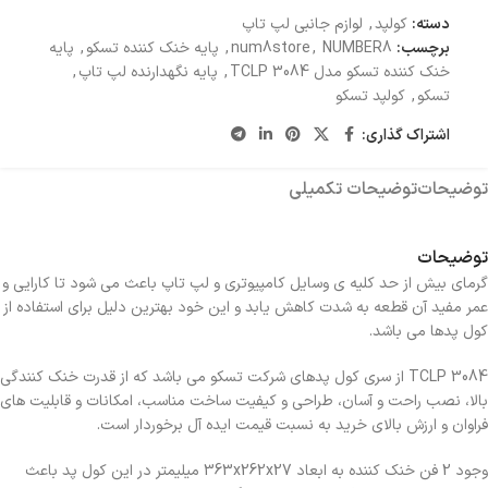
دسته:
کولپد
,
لوازم جانبی لپ تاپ
برچسب:
NUMBER8
,
num8store
,
پایه خنک کننده تسکو
,
پایه
خنک کننده تسکو مدل TCLP 3084
,
پایه نگهدارنده لپ تاپ
,
تسکو
,
کولپد تسکو
اشتراک گذاری:
توضیحات
توضیحات تکمیلی
توضیحات
گرماي بيش از حد کليه ي وسايل کامپيوتري و لپ تاپ باعث مي شود تا کارايي و
عمر مفيد آن قطعه به شدت کاهش يابد و اين خود بهترين دليل براي استفاده از
کول پدها مي باشد.
TCLP 3084 از سري کول پدهاي شرکت تسکو مي باشد که از قدرت خنک کنندگي
بالا، نصب راحت و آسان، طراحي و کيفيت ساخت مناسب، امکانات و قابليت هاي
فراوان و ارزش بالاي خريد به نسبت قيمت ايده آل برخوردار است.
وجود 2 فن خنک کننده به ابعاد 363x262x27 ميليمتر در اين کول پد باعث