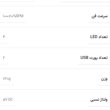
سرعت فن
1000±10%RPM
تعداد LED
4
تعداد پورت USB
2
وزن
720g
ولتاژ نسبی
5V DC