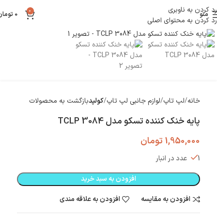
رد کردن به ناوبری
0
منو
0
تومان
رد کردن به محتوای اصلی
بزرگنمایی تصویر
خانه
لپ تاپ
لوازم جانبی لپ تاپ
کولپد
بازگشت به محصولات
پایه خنک کننده تسکو مدل TCLP 3084
1,950,000
تومان
1 عدد در انبار
افزودن به سبد خرید
افزودن به مقایسه
افزودن به علاقه مندی