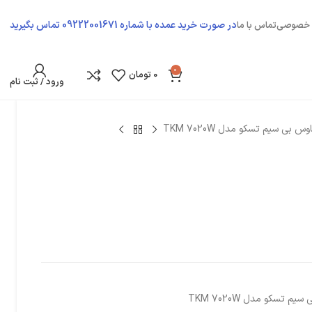
در صورت خرید عمده با شماره 09222001671 تماس بگیرید
 خصوصی
تماس با ما
0
0
تومان
ورود / ثبت نام
س بی سیم تسکو مدل TKM 7020W
م تسکو مدل TKM 7020W