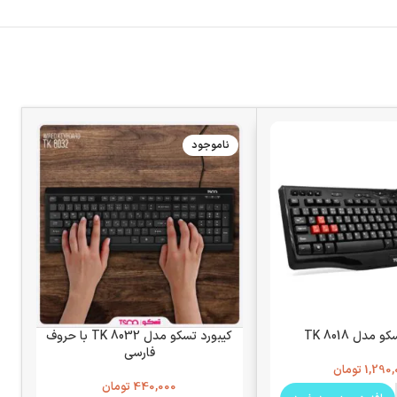
ناموجود
مدل TK 8018
کیبورد تسکو مدل TK 8032 با حروف
فارسی
1,290,
تومان
440,000
تومان