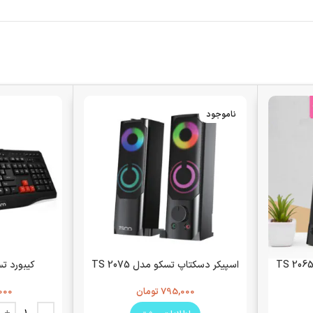
ناموجود
اسپیکر دسکتاپ تسکو مدل TS 2075
کیبورد تسکو 
795,000
تومان
000