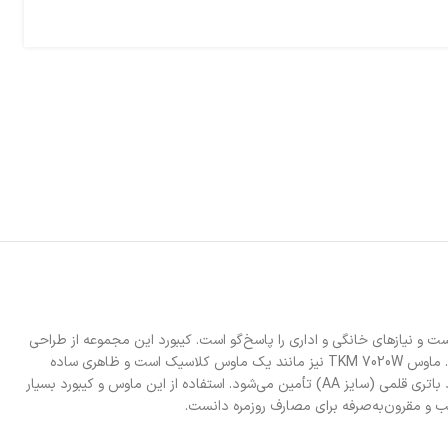
 مطلوب است و نیازهای خانگی و اداری را پاسخ‌گو است. کیبورد این مجموعه از طراحی
ساده و و کلاسیکی برخوردار است و کلیدهایی با طول عمر بیش از 500 هزار بار ضربه دارد. این کیبورد انرژی خود را از یک باتری نیم قلمی (سایز AAA) تأمین می‌کند. ماوس TKM 7020W نیز مانند یک ماوس کلاسیک است و ظاهری ساده
دارد. طراحی این محصول تسکو به‌گونه‌ای است که افراد چپ‌دست و راست‌دست می‌توانند از آن استفاده کنند. توان موردنیاز ماوس این مجموعه از طریق یک عدد باتری قلمی (سایز AA) تأمین می‌شود. استفاده از این ماوس و کیبورد بسیار