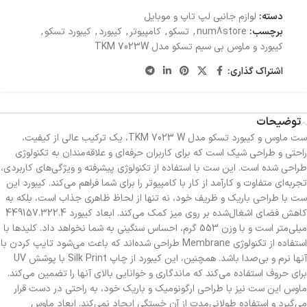
دسته:
لوازم جانبی لپ تاپ و موبایل
برچسب:
num8store
,
تسکو
,
کامپیوتر
,
کیبورد
,
کیبورد تسکو
,
کیبورد و ماوس بی سیم تسکو مدل TKM 7023W
اشتراک گذاری:
توضیحات
ست ماوس و کیبورد تسکو مدل TKM 7023 W، یک ترکیب عالی از کیفیت،
راحتی و طراحی شیک است که برای کاربران حرفه‌ای و علاقه‌مندان به تکنولوژی
طراحی شده است. این ست با استفاده از تکنولوژی پیشرفته و ویژگی‌های کاربردی،
تجربه‌ای متفاوت و کارآمد از کار با کامپیوتر را برای شما فراهم می‌کند. کیبورد این
ست با طراحی باریک و ظریف خود، نه تنها از لحاظ ظاهری جذاب است، بلکه به
کاهش فضای اشغال‌شده بر روی میز کمک می‌کند. ابعاد کیبورد 449157.322.4
میلی‌متر است و با وزن 553 گرم، احساس سنگینی به شما نخواهد داد. کلیدها با
استفاده از تکنولوژی Membrane طراحی شده‌اند که باعث می‌شود تایپ کردن با
آنها نرم و بی‌صدا باشد. همچنین، این کیبورد از چاپ Silk Print با پوشش UV
برای حروف استفاده می‌کند که ماندگاری و خوانایی بالای آنها را تضمین می‌کند.
ماوس این ست نیز با طراحی ارگونومیک و باریک خود، به راحتی در دست قرار
می‌گیرد و استفاده طولانی‌مدت از آن خستگی ایجاد نمی‌کند. ابعاد ماوس