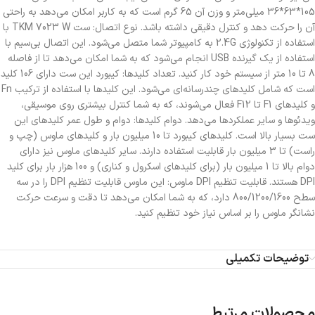
105*63*36 میلی‌متر و وزن آن 65 گرم است که به کاربر امکان می‌دهد به راحتی
آن را حرکت دهد و کنترل دقیقی داشته باشد. نوع اتصال: ست TKM 7023 W با
استفاده از تکنولوژی 2.4G به کامپیوتر شما متصل می‌شود. این اتصال بی‌سیم با
استفاده از یک گیرنده USB انجام می‌شود که به شما امکان می‌دهد تا از فاصله
8 تا 10 متر از سیستم خود کار کنید. تعداد کلیدها: کیبورد این ست دارای 106 کلید
است که شامل کلیدهای چندرسانه‌ای می‌شود. این کلیدها با استفاده از ترکیب Fn
و کلیدهای F1 تا F12 فعال می‌شوند، که به شما کنترل بیشتری روی موسیقی،
ویدئوها و سایر عملکردها می‌دهد. دوام کلیدها: دوام و طول عمر کلیدهای این
ست بسیار بالا است. کلیدهای کیبورد تا 10 میلیون بار و کلیدهای ماوس (چپ و
راست) تا 3 میلیون بار قابلیت استفاده دارند. سایر کلیدهای ماوس نیز دارای
دوام بالا تا 1 میلیون بار (برای کلیدهای اسکرول و کناری) و 100 هزار بار برای کلید
DPI هستند. قابلیت تنظیم DPI ماوس: این ماوس قابلیت تنظیم DPI را در سه
سطح 800/1200/1600 دارد، که به شما امکان می‌دهد تا دقت و سرعت حرکت
نشانگر ماوس را بر اساس نیاز خود تنظیم کنید.
توضیحات تکمیلی
محصولات مرتبط